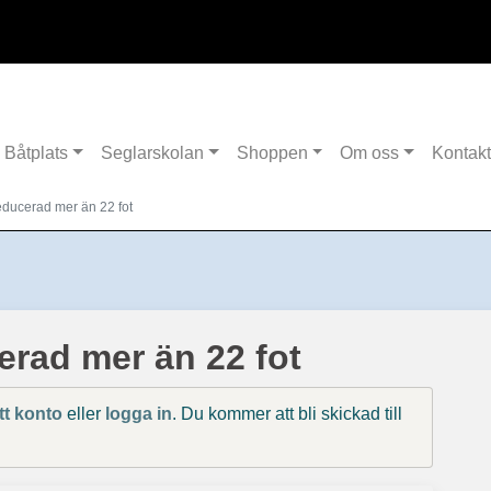
Båtplats
Seglarskolan
Shoppen
Om oss
Kontakt
educerad mer än 22 fot
erad mer än 22 fot
tt konto
eller
logga in
. Du kommer att bli skickad till