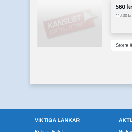
560 k
448,00 k
VIKTIGA LÄNKAR
AKT
Boka aktivitet
Ny fun