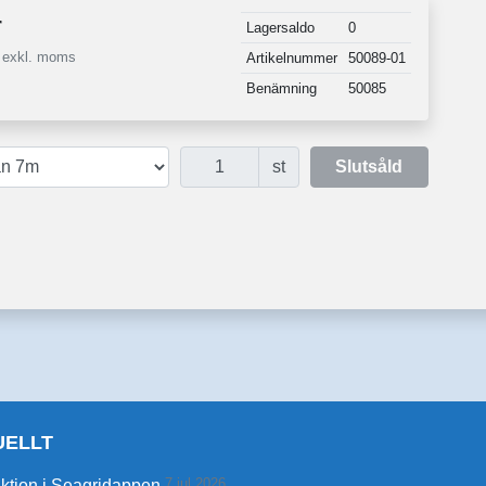
r
Lagersaldo
0
r exkl. moms
Artikelnummer
50089-01
Benämning
50085
Antal
st
Slutsåld
UELLT
7 jul 2026
ktion i Seagridappen