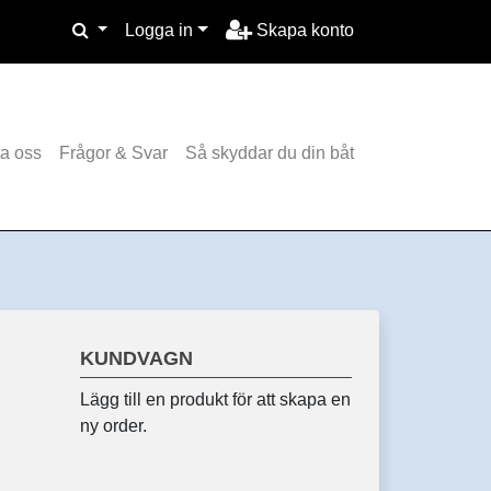
Logga in
Skapa konto
a oss
Frågor & Svar
Så skyddar du din båt
KUNDVAGN
Lägg till en produkt för att skapa en
ny order.