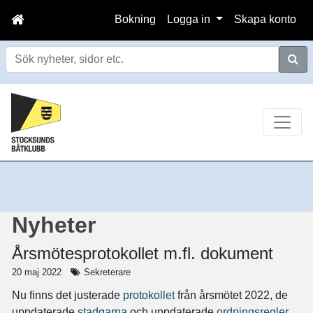
Bokning
Logga in
Skapa konto
Sök
Nyheter
Årsmötesprotokollet m.fl. dokument
20 maj 2022
Sekreterare
Nu finns det justerade
protokollet
från årsmötet 2022, de
uppdaterade
stadgarna
och uppdaterade
ordningsregler