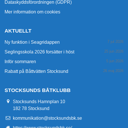
Dataskyddsförordningen (GDPR)
Mer information om cookies
AKTUELLT
7 jul 2026
Ny funktion i Seagridappen
25 jun 2026
Seglingsskola 2026 forsätter i höst
5 jun 2026
Inför sommaren
26 maj 2026
Rabatt på Båttvätten Stocksund
STOCKSUNDS BÅTKLUBB
Stocksunds Hamnplan 10
182 78 Stocksund
kommunikation@stocksundsbk.se
https://www.stocksundsbk.se/