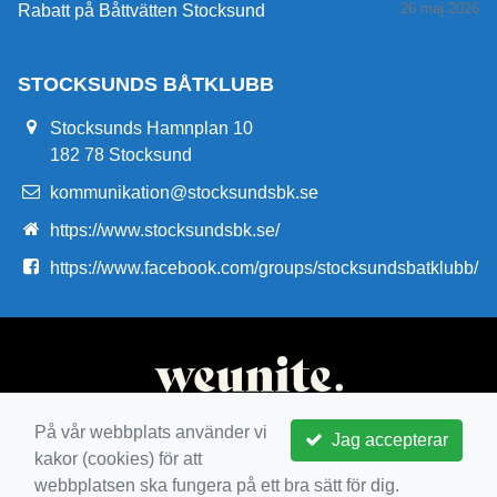
26 maj 2026
Rabatt på Båttvätten Stocksund
STOCKSUNDS BÅTKLUBB
Stocksunds Hamnplan 10
182 78 Stocksund
kommunikation@stocksundsbk.se
https://www.stocksundsbk.se/
https://www.facebook.com/groups/stocksundsbatklubb/
På vår webbplats använder vi
Jag accepterar
kakor (cookies) för att
webbplatsen ska fungera på ett bra sätt för dig.